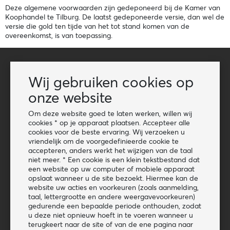
Deze algemene voorwaarden zijn gedeponeerd bij de Kamer van
Koophandel te Tilburg. De laatst gedeponeerde versie, dan wel de
versie die gold ten tijde van het tot stand komen van de
overeenkomst, is van toepassing.
Wij gebruiken cookies op
Poelman BV
onze website
Over ons
Om deze website goed te laten werken, willen wij
Beurzen
cookies * op je apparaat plaatsen. Accepteer alle
Vacatures
cookies voor de beste ervaring. Wij verzoeken u
vriendelijk om de voorgedefinieerde cookie te
Klantenservice
accepteren, anders werkt het wijzigen van de taal
niet meer. * Een cookie is een klein tekstbestand dat
Contact
een website op uw computer of mobiele apparaat
opslaat wanneer u de site bezoekt. Hiermee kan de
Reseller worden
website uw acties en voorkeuren (zoals aanmelding,
Privacyverklaring
taal, lettergrootte en andere weergavevoorkeuren)
gedurende een bepaalde periode onthouden, zodat
Algemene voorwaarden
u deze niet opnieuw hoeft in te voeren wanneer u
terugkeert naar de site of van de ene pagina naar