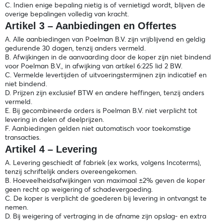
C. Indien enige bepaling nietig is of vernietigd wordt, blijven de
overige bepalingen volledig van kracht.
Artikel 3 – Aanbiedingen en Offertes
A. Alle aanbiedingen van Poelman B.V. zijn vrijblijvend en geldig
gedurende 30 dagen, tenzij anders vermeld.
B. Afwijkingen in de aanvaarding door de koper zijn niet bindend
voor Poelman B.V., in afwijking van artikel 6:225 lid 2 BW.
C. Vermelde levertijden of uitvoeringstermijnen zijn indicatief en
niet bindend.
D. Prijzen zijn exclusief BTW en andere heffingen, tenzij anders
vermeld.
E. Bij gecombineerde orders is Poelman B.V. niet verplicht tot
levering in delen of deelprijzen.
F. Aanbiedingen gelden niet automatisch voor toekomstige
transacties.
Artikel 4 – Levering
A. Levering geschiedt af fabriek (ex works, volgens Incoterms),
tenzij schriftelijk anders overeengekomen.
B. Hoeveelheidsafwijkingen van maximaal ±2% geven de koper
geen recht op weigering of schadevergoeding.
C. De koper is verplicht de goederen bij levering in ontvangst te
nemen.
D. Bij weigering of vertraging in de afname zijn opslag- en extra