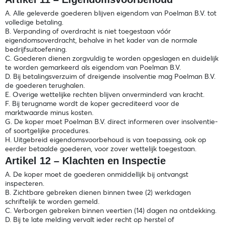
A. Alle geleverde goederen blijven eigendom van Poelman B.V. tot
volledige betaling.
B. Verpanding of overdracht is niet toegestaan vóór
eigendomsoverdracht, behalve in het kader van de normale
bedrijfsuitoefening.
C. Goederen dienen zorgvuldig te worden opgeslagen en duidelijk
te worden gemarkeerd als eigendom van Poelman B.V.
D. Bij betalingsverzuim of dreigende insolventie mag Poelman B.V.
de goederen terughalen.
E. Overige wettelijke rechten blijven onverminderd van kracht.
F. Bij terugname wordt de koper gecrediteerd voor de
marktwaarde minus kosten.
G. De koper moet Poelman B.V. direct informeren over insolventie-
of soortgelijke procedures.
H. Uitgebreid eigendomsvoorbehoud is van toepassing, ook op
eerder betaalde goederen, voor zover wettelijk toegestaan.
Artikel 12 – Klachten en Inspectie
A. De koper moet de goederen onmiddellijk bij ontvangst
inspecteren.
B. Zichtbare gebreken dienen binnen twee (2) werkdagen
schriftelijk te worden gemeld.
C. Verborgen gebreken binnen veertien (14) dagen na ontdekking.
D. Bij te late melding vervalt ieder recht op herstel of