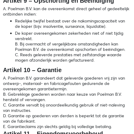
Artikel 9 – Opschorting en Beëindiging
A. Poelman B.V. kan de overeenkomst direct geheel of gedeeltelijk
ontbinden indien:
Redelijke twijfel bestaat over de nakomingscapaciteit van
de koper (bijv. insolventie, surseance, liquidatie).
De koper overeengekomen zekerheden niet of niet tijdig
verstrekt.
B. Bij overmacht of vergelijkbare omstandigheden kan
Poelman B.V. de overeenkomst opschorten of beëindigen.
C. Reeds geleverde prestaties met zelfstandige waarde
mogen afzonderlijk worden gefactureerd.
Artikel 10 – Garantie
A. Poelman B.V. garandeert dat geleverde goederen vrij zijn van
ontwerp-, materiaal- en fabricagefouten gedurende de
overeengekomen garantietermijn.
B. Gebrekkige goederen worden naar keuze van Poelman B.V.
hersteld of vervangen.
C. Garantie vervalt bij onoordeelkundig gebruik of niet-naleving
van instructies.
D. Garantie op goederen van derden is beperkt tot de garantie
van de fabrikant.
E. Garantieclaims zijn slechts geldig bij volledige betaling.
Artikel 11 – Eigendomsvoorbehoud