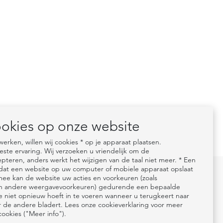
ookies op onze website
rken, willen wij cookies * op je apparaat plaatsen.
este ervaring. Wij verzoeken u vriendelijk om de
pteren, anders werkt het wijzigen van de taal niet meer. * Een
d dat een website op uw computer of mobiele apparaat opslaat
mee kan de website uw acties en voorkeuren (zoals
e en andere weergavevoorkeuren) gedurende een bepaalde
 niet opnieuw hoeft in te voeren wanneer u terugkeert naar
r de andere bladert. Lees onze cookieverklaring voor meer
cookies ("Meer info").