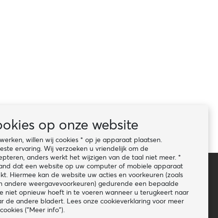
ookies op onze website
rken, willen wij cookies * op je apparaat plaatsen.
este ervaring. Wij verzoeken u vriendelijk om de
pteren, anders werkt het wijzigen van de taal niet meer. *
stand dat een website op uw computer of mobiele apparaat
kt. Hiermee kan de website uw acties en voorkeuren (zoals
e en andere weergavevoorkeuren) gedurende een bepaalde
 niet opnieuw hoeft in te voeren wanneer u terugkeert naar
ar de andere bladert. Lees onze cookieverklaring voor meer
cookies ("Meer info").