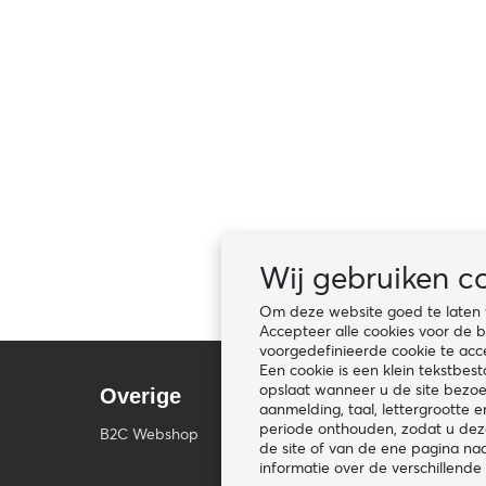
Wij gebruiken c
Om deze website goed te laten we
Accepteer alle cookies voor de b
voorgedefinieerde cookie te acce
Een cookie is een klein tekstbe
opslaat wanneer u de site bezoe
Overige
Volg ons
aanmelding, taal, lettergroott
periode onthouden, zodat u deze
B2C Webshop
de site of van de ene pagina na
informatie over de verschillende 